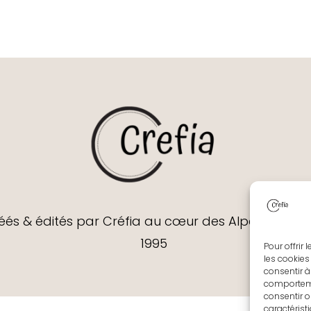
réés & édités par Créfia au cœur des Alpes França
1995
Pour offrir
les cookies
consentir à
comportemen
consentir o
caractérist