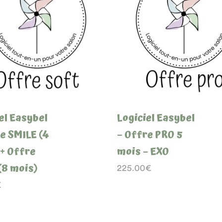
el Easybel
Logiciel Easybel
e SMILE (4
– Offre PRO 5
 + Offre
mois – EXO
(8 mois)
225.00
€
€