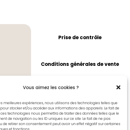
Prise de contrôle
Conditions générales de vente
Vous aimez les cookies ?
ises depuis
Paiement sécurisé avec
 les meilleures expériences, nous utilisons des technologies telles que
 pour stocker et/ou accéder aux informations des appareils. Le fait de
Lemonway
 ces technologies nous permettra de traiter des données telles que le
t de navigation ou les ID uniques sur ce site. Le fait de ne pas
u de retirer son consentement peut avoir un effet négatif sur certaines
iques et fonctions.